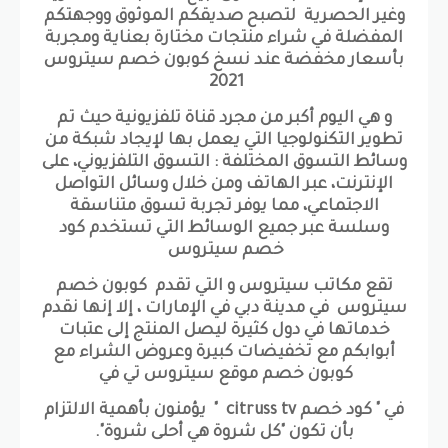
وغير الحصرية لتصبح صديقكم الموثوق ووجهتكم
المفضلة في شراء منتجات مختارة بعناية ومجربة
بأسعار مخفضة عند نسخ كوبون خصم سيتروس
2021
و هي اليوم أكبر من مجرد قناة تلفزيونية حيث تم
تطوير التكنولوجيا التي يعمل بها لإيجاد شبكة من
وسائط التسوق المختلفة : التسوق التلفزيوني، على
الإنترنت، عبر الهاتف ومن خلال وسائل التواصل
الاجتماعي، مما يوفر تجربة تسوق متناسقة
وسلسة عبر جميع الوسائط التي تستخدم كود
خصم سيتروس
تقع مكاتب سيتروس و التي تقدم كوبون خصم
سيتروس في مدينة دبي في الإمارات ، إلا إنها نقدم
خدماتها في دول كثيرة ليصل المنتج إلى عتبات
أبوابكم مع تخفيضات كبيرة وعروض الشراء مع
كوبون خصم موقع سيتروس تي في
في " كود خصم citruss tv " يؤمنون بأهمية الالتزام
بأن تكون "كل شروة هي أحلى شروة".