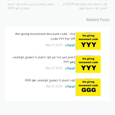
كود خصم خضار انمور هو ACZUH و
عطور روزماري باريس تقدم كود خصم
أفضل كود خصم انمور
روزماري هو AC45
Related Posts
the giving movement discount code - Use
code YYY For Off
كوبونات
-
May 31, 2026
خصم كبير جدا عبر كود خصم ذا جيفينج موفمنت
وهو YYY
كوبونات
-
May 31, 2026
كود خصم ذا جيفينج موفمنت هو GGG
كوبونات
-
May 31, 2026