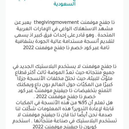
السعودية
ذا جفنج موفمنت thegivingmovement يعبر عن
مشهد الاستهلاك الواعي في الإمارات العربية
المتحدة . وهو قادر على إحداث فرق كبير اذ يسعى
لتقديم أنسجة مستدامة عالية الجودة بشفافية
تامة عبر كود خصم ذا جفنج موفمنت 2022
ذا جفنج موفمنت لا يستخدم البلاستيك الجديد في
جميع منتجاته حيث تعدّ الموضة ثالث أكثر قطاع
ملوّث للبيئة، حيث تحتلّ مخلفات الأنسجة جزءًا
كبيرًا من المكبّات حول العالم دون داعٍ ويمكنك
التمتع بتخفيضات ذا جيفينج موفمنت عبر كود
خصم ذا جفنج موفمنت 2022 .
هل تعلم أن 95% من هذه الأنسجة في المكبات
قابلة لإعادة التدوير؟ هذه المعلومات شكّلت لنا
صدمة نحن أيضًا لذا فان ذا جيفينج موفمنت لا
تستخدم البلاستيك في صناعة منتجاتها . استخدم
كوبون ذا جيفينج موفمنت 2022