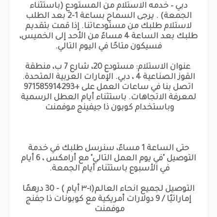
دبي – خدمه الاستلام من المستودع (باستثناء
الجمعة) . يرجى السماح بساعة 1-2 بعد الطلب
لاستلام طلبك من مستودعاتنا. إذا قمت بتقديم
طلبك بعد الساعة 4 مساءً من الأحد إلى الخميس،
فسيكون متاحًا في اليوم التالي.
عنوان الاستلام: مستودع 20، شارع 7 ب، منطقة
القوز الصناعية 4 ، دبي. الإمارات العربية المتحدة.
اتصل بنا في ساعات العمل على +971585914293
لمعرفة الاتجاهات. باستثناء أيام العطل الرسمية
وباستخدام كوبون ذا جيفينج موفمنت
حتى الساعة 1 مساءً، سنرسل طلبك في خدمة
التوصيل "في يوم العمل التالي" مع أرامكس ، 6 أيام
في الأسبوع باستثناء أيام الجمعة.
التوصيل لجميع انحاء العالم(١-٣ أيام ) - 30 درهمًا
إماراتيًا / 9 دولارات أمريكية مع كوبونات ذا جفنج
موفمنت