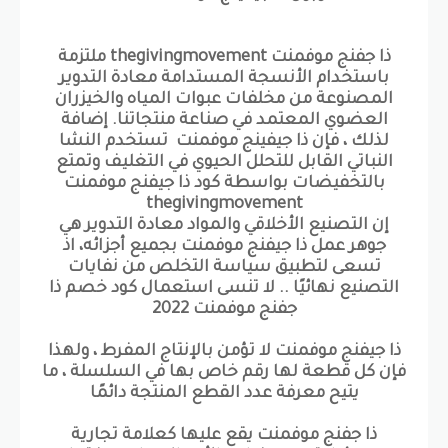
ذا جفنج موفمنت thegivingmovement ملتزمة
باستخدام الأنسجة المستدامة معادة التدوير
المصنوعة من مخلفات عبوات المياه والخيزران
العضوي المعتمد في صناعة منتجاتنا. إضافة
لذلك ، فإن ذا جيفينج موفمنت تستخدم النشا
النباتي القابل للتحلل الحيوي في التغليف وتمتع
بالتخفيضات بواسطة كود ذا جيفنج موفمنت
thegivingmovement
إن التصنيع الأخلاقي والمواد معادة التدوير هي
جوهر عمل ذا جيفنج موفمنت بجميع أجزائه، اذ
تسعى لتطبيق سياسة التخلص من نفايات
التصنيع نهائيًا .. لا تنسى استعمال كود خصم ذا
جفنج موفمنت 2022
ذا جيفنج موفمنت لا تؤمن بالإنتاج المفرط ، ولهذا
فإن كل قطعة لها رقم خاص بها في السلسلة ، ما
يتيح معرفة عدد القطع المنتجة دائمًا
ذا جفنج موفمنت يقع عليها كعلامة تجارية