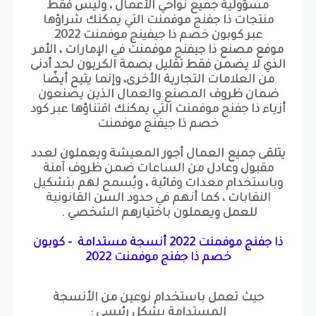
مسؤولية جميع نواحي الأعمال ، وليس فقط
منتجات ذا جفنج موفمنت التي يمكنك شراؤها
عبر كوبون خصم ذا جيفينج موفمنت 2022
موفع مصنع ذا جيفنج موفمنت في الإمارات ، الأمر
الذي لا يضمن فقط تقليل بصمة الكربون لحد أدنى
من العلامات التجارية الأخرى، وإنما يتيح أيضًا
ضمان ظروف المصنع والعمال الذين يصنعون
أزياء ذا جفنج موفمنت التي يمكنك اقتناؤها عبر كود
خصم ذا جيفنج موفمنت
يتلقى جميع العمال أجور المعيشة ويعملون لعدد
مقبول وعادل من الساعات ضمن ظروف آمنة
وباستخدام معدات وقائية ، ويُسمح لهم بتشكيل
النقابات ، كما أنهم في حدود السن القانونية
للعمل ويعملون باختيارهم الشخصي .
ذا جفنج موفمنت 2022 أنسجة مستدامة - كوبون
خصم ذا جفنج موفمنت 2022
حيث تعمل باستخدام نوعين من الأنسجة
المستدامة بشكل رئيسي :