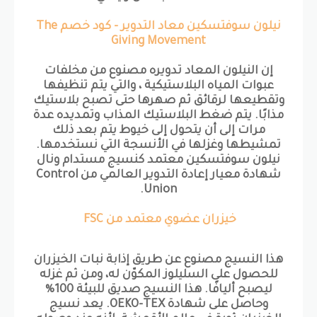
نيلون سوفتسكين معاد التدوير - كود خصم The
Giving Movement
إن النيلون المعاد تدويره مصنوع من مخلفات
عبوات المياه البلاستيكية ، والتي يتم تنظيفها
وتقطيعها لرقائق ثم صهرها حتى تصبح بلاستيك
مذابًا. يتم ضغط البلاستيك المذاب وتمديده عدة
مرات إلى أن يتحول إلى خيوط يتم بعد ذلك
تمشيطها وغزلها في الأنسجة التي نستخدمها.
نيلون سوفتسكين معتمد كنسيج مستدام ونال
شهادة معيار إعادة التدوير العالمي من Control
Union.
خيزران عضوي معتمد من FSC
هذا النسيج مصنوع عن طريق إذابة نبات الخيزران
للحصول على السليلوز المكوّن له، ومن ثم غزله
ليصبح أليافًا. هذا النسيج صديق للبيئة 100%
وحاصل على شهادة OEKO-TEX. يعد نسيج