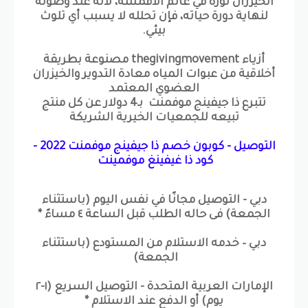
الخيزران ثورة في عالم الأقمشة، لأنه عند وصوله
لنهاية دورة حياته، فإن تحلله لا يسبب أي تلوث
بيئي.
أزياء thegivingmovement مصنوعة بطريقة
أخلاقية من عبوات المياه معادة التدوير والخيزران
العضوي المعتمد
تتبرع ذا جيفينج موفمنت بـ4 دولار عن كل منتج
تبيعه للجمعيات الخيرية الشريكة
التوصيل - كوبون خصم ذا جيفينج موفمنت 2022 -
كود ذا غيفينغ موفمينت
دبي - التوصيل مجانًا في نفس اليوم (باستثناء
الجمعة) فى حاله الطلب قبل الساعة ٤ مساءً *
دبي – خدمه الاستلام من المستودع (باستثناء
الجمعة)
الإمارات العربية المتحدة - التوصيل السريع (١-٢
يوم) أو الدفع عند الاستلام *