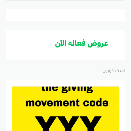
أحدث كوبون