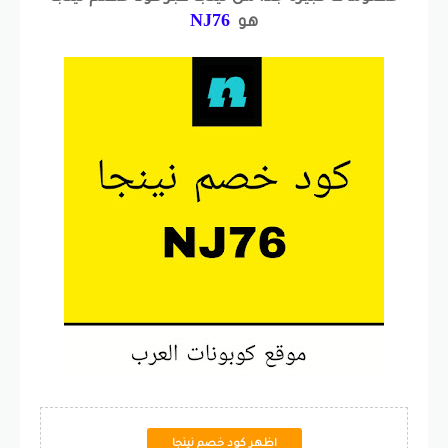
NJ76
هو
اظهر كود خصم نينجا