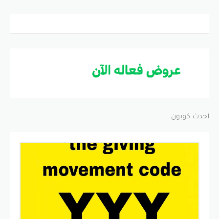
أحدث كوبون