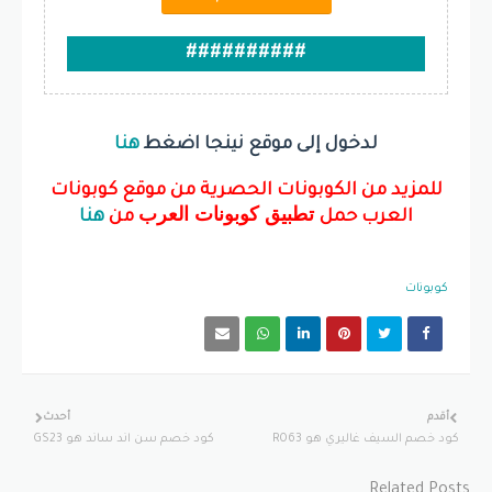
##########
لدخول إلى موقع نينجا اضغط
هنا
للمزيد من الكوبونات الحصرية من موقع كوبونات
تطبيق كوبونات العرب
العرب حمل
من
هنا
كوبونات
أقدم
أحدث
كود خصم السيف غاليري هو R063
كود خصم سن اند ساند هو GS23
Related Posts